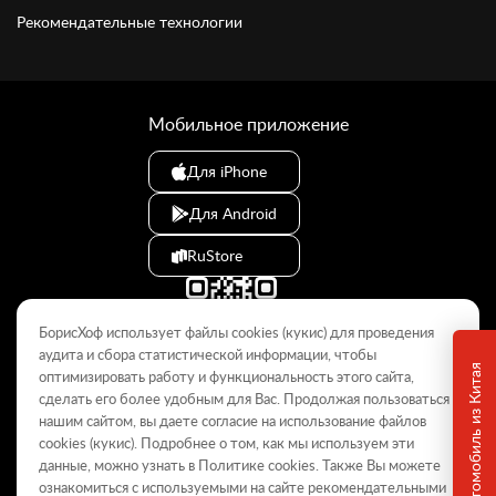
Рекомендательные технологии
Мобильное приложение
Для iPhone
Для Android
RuStore
БорисХоф использует файлы cookies (кукиc) для проведения
аудита и сбора статистической информации, чтобы
оптимизировать работу и функциональность этого сайта,
сделать его более удобным для Вас. Продолжая пользоваться
© 2009–2026
нашим сайтом, вы даете согласие на использование файлов
cookies (кукиc). Подробнее о том, как мы используем эти
Данный интернет-сайт носит информационный характер и не
является публичной офертой, определяемой положениями Статьи
данные, можно узнать в Политике
cookies
. Также Вы можете
437 ГК РФ. Для получения подробной информации обращайтесь в
ознакомиться с используемыми на сайте
рекомендательными
дилерские центры.