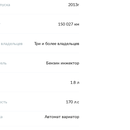
пуска
2013г
г
150 027 км
 владельцев
Три и более владельцев
тель
Бензин инжектор
1.8 л
сть
170 л.с
ка
Автомат вариатор