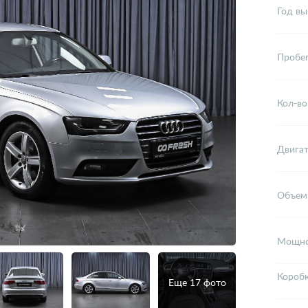
Год вы
Пробе
Кол-во
Двига
Объем
Мощно
Короб
Еще 17 фото