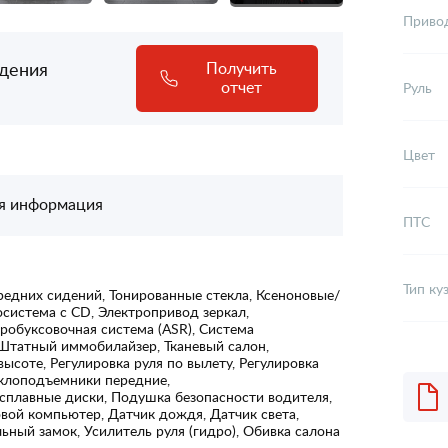
Приво
адения
Получить
отчет
Руль
Цвет
я информация
ПТС
Тип ку
редних сидений, Тонированные стекла, Ксеноновые/
система с CD, Электропривод зеркал,
робуксовочная система (ASR), Система
 Штатный иммобилайзер, Тканевый салон,
высоте, Регулировка руля по вылету, Регулировка
еклоподъемники передние,
сплавные диски, Подушка безопасности водителя,
вой компьютер, Датчик дождя, Датчик света,
ьный замок, Усилитель руля (гидро), Обивка салона