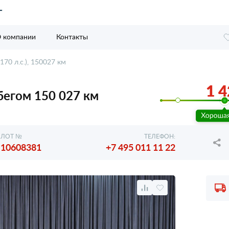
 компании
Контакты
170 л.с.), 150027 км
1 4
обегом 150 027 км
ЛОТ №
ТЕЛЕФОН:
10608381
+7 495 011 11 22