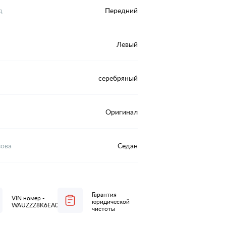
д
Передний
Левый
серебряный
Оригинал
зова
Седан
Гарантия
VIN номер -
юридической
WAUZZZ8K6EA034644
чистоты