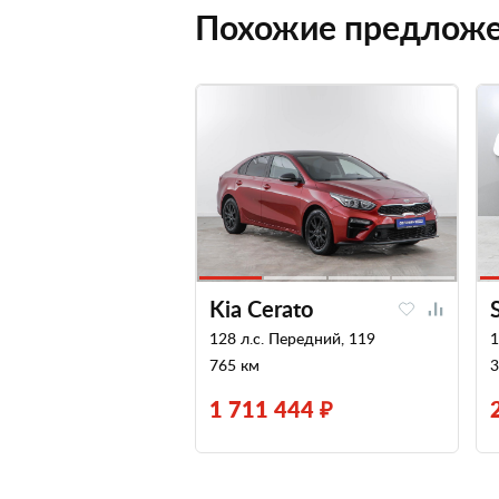
Похожие предлож
Kia Cerato
128 л.с. Передний, 119
1
765 км
3
1 711 444 ₽