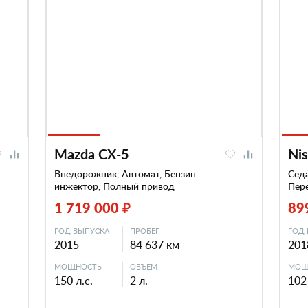
Mazda CX-5
Nis
Внедорожник, Автомат, Бензин
Седа
инжектор, Полный привод
Пер
1 719 000 ₽
89
ГОД ВЫПУСКА
ПРОБЕГ
ГОД 
2015
84 637 км
201
МОЩНОСТЬ
ОБЪЕМ
МОЩ
150 л.с.
2 л.
102 