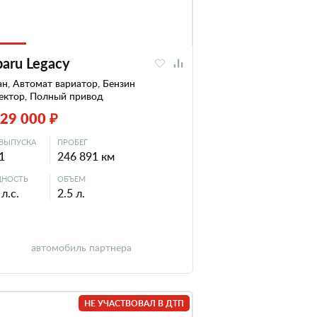
baru Legacy
н, Автомат вариатор, Бензин
ектор, Полный привод
229 000 ₽
ВЫПУСКА
ПРОБЕГ
1
246 891 км
НОСТЬ
ОБЪЕМ
л.с.
2.5 л.
автомобиль партнера
НЕ УЧАСТВОВАЛ В ДТП