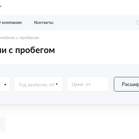
 компании
Контакты
мобили с пробегом
и с пробегом
Расшир
Год выпуска, от