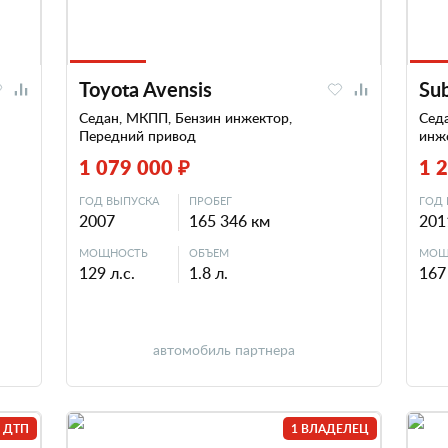
Toyota Avensis
Su
Седан, МКПП, Бензин инжектор,
Седа
Передний привод
инж
1 079 000 ₽
1 
ГОД ВЫПУСКА
ПРОБЕГ
ГОД 
2007
165 346 км
201
МОЩНОСТЬ
ОБЪЕМ
МОЩ
129 л.с.
1.8 л.
167 
автомобиль партнера
 ДТП
1 ВЛАДЕЛЕЦ