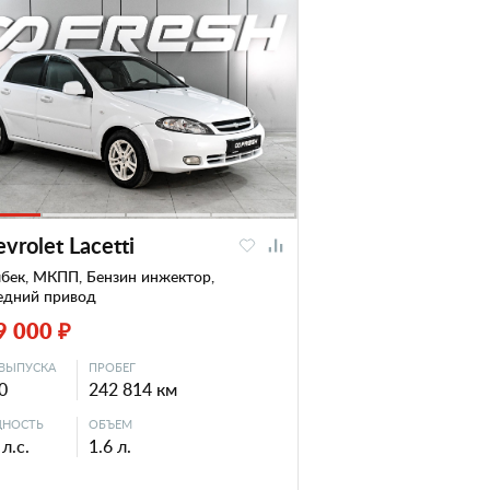
vrolet Lacetti
бек, МКПП, Бензин инжектор,
едний привод
9 000 ₽
ВЫПУСКА
ПРОБЕГ
0
242 814 км
НОСТЬ
ОБЪЕМ
л.с.
1.6 л.