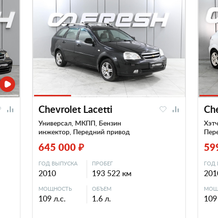
Chevrolet Lacetti
Che
Универсал, МКПП, Бензин
Хэтч
инжектор, Передний привод
Пер
645 000 ₽
59
ГОД ВЫПУСКА
ПРОБЕГ
ГОД 
2010
193 522 км
201
МОЩНОСТЬ
ОБЪЕМ
МОЩ
109 л.с.
1.6 л.
109 