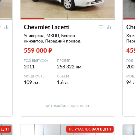
Chevrolet Lacetti
Che
Универсал, МКПП, Бензин
Хэтч
инжектор, Передний привод
Пер
559 000 ₽
45
ГОД ВЫПУСКА
ПРОБЕГ
ГОД 
2011
258 322 км
200
МОЩНОСТЬ
ОБЪЕМ
МОЩ
109 л.с.
1.6 л.
94 л
автомобиль партнера
 ДТП
НЕ УЧАСТВОВАЛ В ДТП