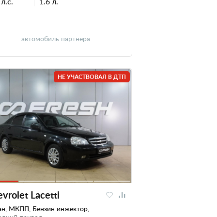
л.с.
1.6 л.
автомобиль партнера
НЕ УЧАСТВОВАЛ В ДТП
vrolet Lacetti
ан, МКПП, Бензин инжектор,