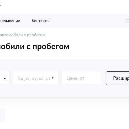
 компании
Контакты
 автомобили с пробегом
обили с пробегом
Расшир
Год выпуска, от