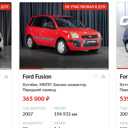
 ДТП
НЕ УЧАСТВОВАЛ В ДТП
Ford Fusion
For
Хэтчбек, МКПП, Бензин инжектор,
Хэтч
Передний привод
Пер
365 000 ₽
53
ГОД ВЫПУСКА
ПРОБЕГ
ГОД 
2007
194 933 км
200
МОЩНОСТЬ
ОБЪЕМ
МОЩ