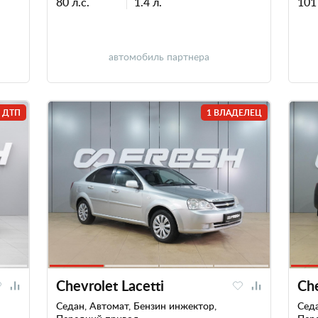
80 л.с.
1.4 л.
101 
автомобиль партнера
 ДТП
1 ВЛАДЕЛЕЦ
Chevrolet Lacetti
Che
Седан, Автомат, Бензин инжектор,
Сед