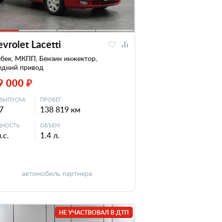
vrolet Lacetti
бек, МКПП, Бензин инжектор,
едний привод
9 000 ₽
ВЫПУСКА
ПРОБЕГ
7
138 819 км
НОСТЬ
ОБЪЕМ
.с.
1.4 л.
автомобиль партнера
НЕ УЧАСТВОВАЛ В ДТП