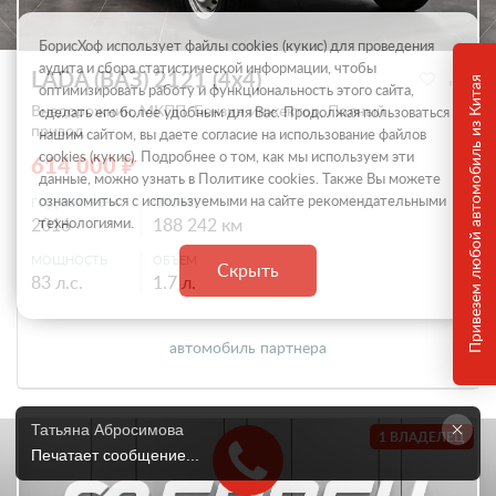
БорисХоф использует файлы cookies (кукиc) для проведения
аудита и сбора статистической информации, чтобы
LADA (ВАЗ) 2121 (4x4)
Привезем любой автомобиль из Китая
оптимизировать работу и функциональность этого сайта,
Внедорожник, МКПП, Бензин инжектор, Полный
сделать его более удобным для Вас. Продолжая пользоваться
привод
нашим сайтом, вы даете согласие на использование файлов
cookies (кукиc). Подробнее о том, как мы используем эти
614 000 ₽
данные, можно узнать в Политике
cookies
. Также Вы можете
ознакомиться с используемыми на сайте
рекомендательными
ГОД ВЫПУСКА
ПРОБЕГ
2016
технологиями
.
188 242 км
МОЩНОСТЬ
ОБЪЕМ
Скрыть
83 л.с.
1.7 л.
автомобиль партнера
Татьяна Абросимова
1 ВЛАДЕЛЕЦ
Печатает сообщение...