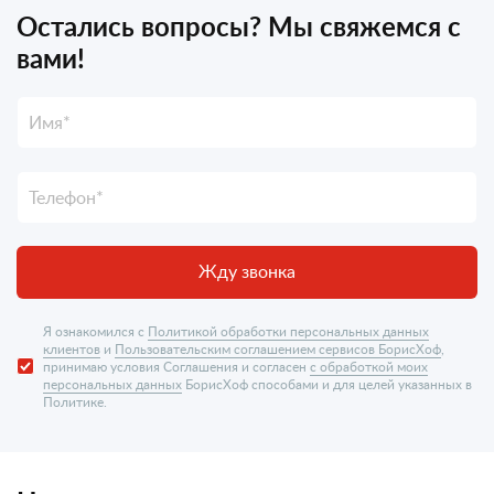
Остались вопросы? Мы свяжемся с
вами!
Жду звонка
Я ознакомился с
Политикой обработки персональных данных
клиентов
и
Пользовательским соглашением сервисов БорисХоф
,
принимаю условия Соглашения и согласен
с обработкой моих
персональных данных
БорисХоф способами и для целей указанных в
Политике.