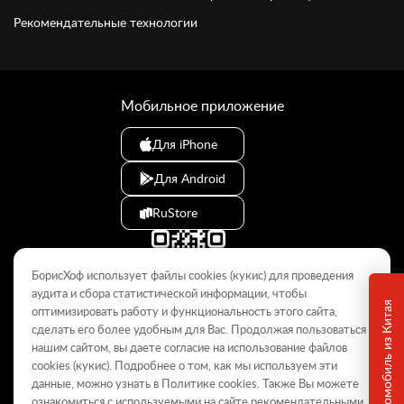
Рекомендательные технологии
Мобильное приложение
Для iPhone
Для Android
RuStore
БорисХоф использует файлы cookies (кукиc) для проведения
аудита и сбора статистической информации, чтобы
оптимизировать работу и функциональность этого сайта,
сделать его более удобным для Вас. Продолжая пользоваться
© 2009–2026
нашим сайтом, вы даете согласие на использование файлов
cookies (кукиc). Подробнее о том, как мы используем эти
Данный интернет-сайт носит информационный характер и не
является публичной офертой, определяемой положениями Статьи
данные, можно узнать в Политике
cookies
. Также Вы можете
437 ГК РФ. Для получения подробной информации обращайтесь в
ознакомиться с используемыми на сайте
рекомендательными
дилерские центры.